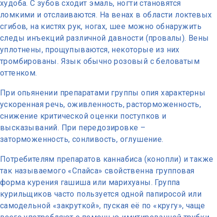
худоба. С зубов сходит эмаль, ногти становятся
ломкими и отслаиваются. На венах в области локтевых
сгибов, на кистях рук, ногах, шее можно обнаружить
следы инъекций различной давности (провалы). Вены
уплотнены, прощупываются, некоторые из них
тромбированы. Язык обычно розовый с беловатым
оттенком.
При опьянении препаратами группы опия характерны
ускоренная речь, оживленность, расторможенность,
снижение критической оценки поступков и
высказываний. При передозировке –
заторможенность, сонливость, оглушение.
Потребителям препаратов каннабиса (конопли) и также
так называемого «Спайса» свойственна групповая
форма курения гашиша или марихуаны. Группа
курильщиков часто пользуется одной папиросой или
самодельной «закруткой», пуская её по «кругу», чаще