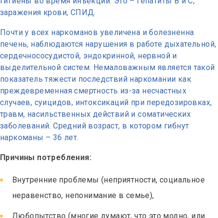
гигиены во время инъекций. Это – гепатиты В и С,
заражения крови, СПИД.
Почти у всех наркоманов увеличена и болезненна
печень, наблюдаются нарушения в работе дыхательной,
сердечнососудистой, эндокринной, нервной и
выделительной систем. Немаловажным является такой
показатель тяжести последствий наркомании как
преждевременная смертность из-за несчастных
случаев, суицидов, интоксикаций при передозировках,
травм, насильственных действий и соматических
заболеваний. Средний возраст, в котором гибнут
наркоманы – 36 лет.
Причины потребления:
Внутренние проблемы (неприятности, социальное
неравенство, непонимание в семье),
Любопытство (многие думают, что это модно, или