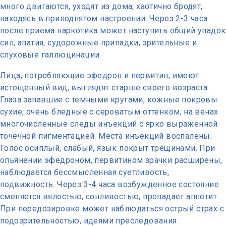
много двигаются, уходят из дома, хаотично бродят,
находясь в приподнятом настроении. Через 2-3 часа
после приема наркотика может наступить общий упадок
сил, апатия, судорожные припадки, зрительные и
слуховые галлюцинации.
Лица, потребляющие эфедрон и первитин, имеют
истощенный вид, выглядят старше своего возраста.
Глаза запавшие с темными кругами, кожные покровы
сухие, очень бледные с сероватым оттенком, на венах
многочисленные следы инъекций с ярко выраженной
точечной пигментацией. Места инъекций воспалены.
Голос осиплый, слабый, язык покрыт трещинами. При
опьянении эфедроном, первитином зрачки расширены,
наблюдается бессмысленная суетливость,
подвижность. Через 3-4 часа возбужденное состояние
сменяется вялостью, сонливостью, пропадает аппетит.
При передозировке может наблюдаться острый страх с
подозрительностью, идеями преследования.